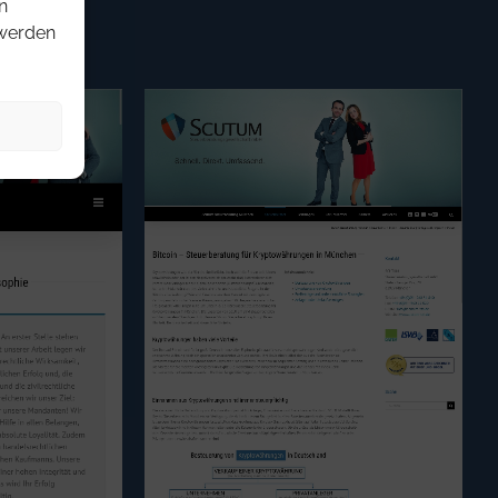
n
 werden