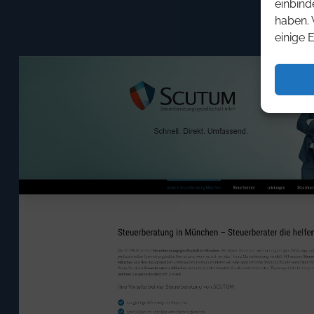
einbind
haben. 
einige 