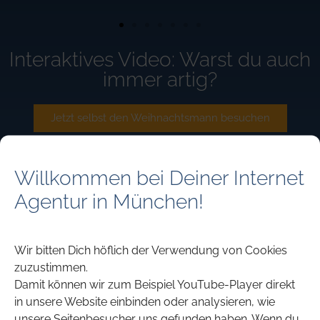
Interaktives Video: Warst du auch
immer artig?
Jetzt selbst den Weihnachtsmann besuchen
VORHERIGE
NÄCHSTE
Willkommen bei Deiner Internet
Agentur in München!
Interaktives Video:
Weihnachtsmann
Wir bitten Dich höflich der Verwendung von Cookies
zuzustimmen.
Damit können wir zum Beispiel YouTube-Player direkt
Dieses Weihnachts-Mailing führt zu einem
in unsere Website einbinden oder analysieren, wie
personalisierten und interaktiven Video. Der
unsere Seitenbesucher uns gefunden haben. Wenn du