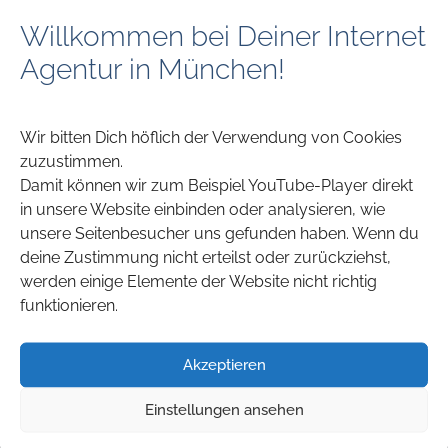
VORHERIGE
NÄCHSTE
Willkommen bei Deiner Internet
Agentur in München!
Kunde:
RMS
Wir bitten Dich höflich der Verwendung von Cookies
Singende Weihnnachtsgrüße: Der Weihnachten 2020
zuzustimmen.
Song von RMS auf einer Online Grußkarte. Für den
Damit können wir zum Beispiel YouTube-Player direkt
Kunden sind datenschutzkonforme
in unsere Website einbinden oder analysieren, wie
Nutzungsstatistiken und Auswertungen in Echtzeit
unsere Seitenbesucher uns gefunden haben. Wenn du
verfügbar.
deine Zustimmung nicht erteilst oder zurückziehst,
werden einige Elemente der Website nicht richtig
funktionieren.
Jetzt selbst online ansehen
Akzeptieren
Leistungen:
Weihnachtliche
Videogrüße
Einstellungen ansehen